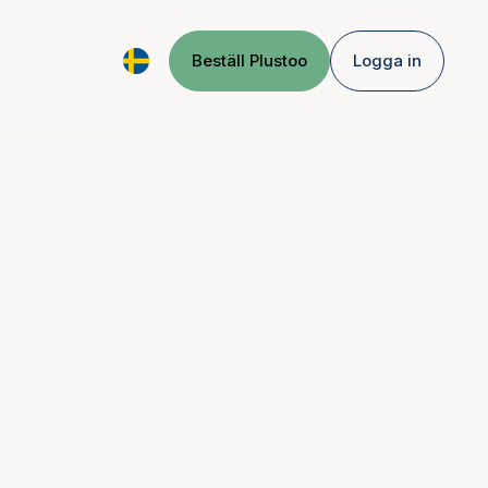
Beställ Plustoo
Logga in
ande