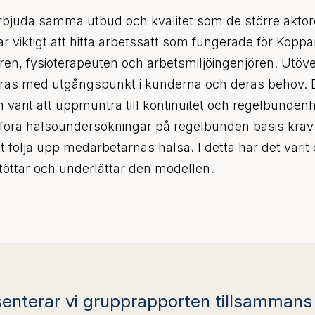
erbjuda samma utbud och kvalitet som de större aktö
viktigt att hitta arbetssätt som fungerade för Kopp
en, fysioterapeuten och arbetsmiljöingenjören. Utöve
 göras med utgångspunkt i kunderna och deras behov. E
varit att uppmuntra till kontinuitet och regelbundenh
omföra hälsoundersökningar på regelbunden basis kräv
 följa upp medarbetarnas hälsa. I detta har det varit 
stöttar och underlättar den modellen.
esenterar vi grupprapporten tillsammans