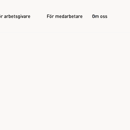
r arbetsgivare
För medarbetare
Om oss
rhälsans kunderbjud