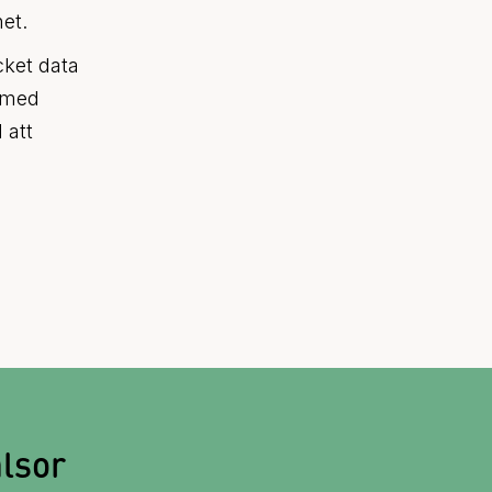
et.
cket data
t med
 att
älsor