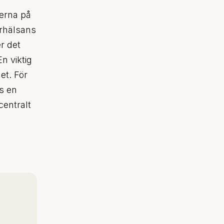
rerna på
arhälsans
r det
n viktig
et. För
s en
centralt