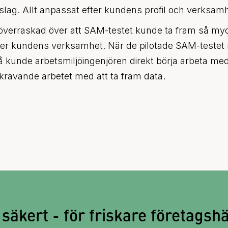
rslag. Allt anpassat efter kundens profil och verksamh
r överraskad över att SAM-testet kunde ta fram så my
efter kundens verksamhet. När de pilotade SAM-teste
 kunde arbetsmiljöingenjören direkt börja arbeta med
skrävande arbetet med att ta fram data.
 säkert - för friskare företagsh