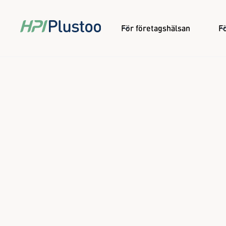
För företagshälsan
Fö
HPI stärker Koppa