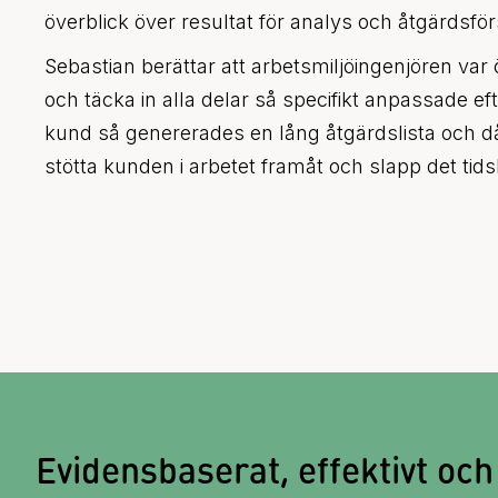
överblick över resultat för analys och åtgärdsfö
Sebastian berättar att arbetsmiljöingenjören va
och täcka in alla delar så specifikt anpassade 
kund så genererades en lång åtgärdslista och då
stötta kunden i arbetet framåt och slapp det tid
Evidensbaserat, effektivt och